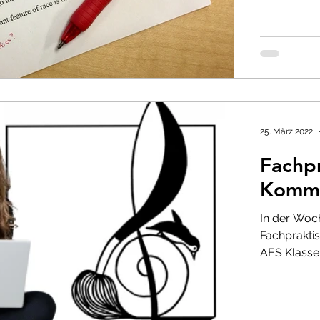
25. März 2022
Fachp
Kommu
In der Woch
Fachprakti
AES Klass