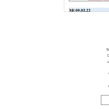
W
D
u