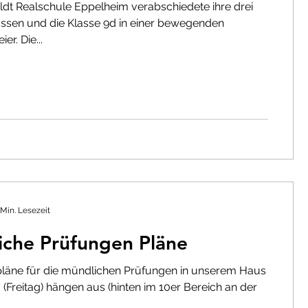
dt Realschule Eppelheim verabschiedete ihre drei
n
Elternvertretung
assen und die Klasse 9d in einer bewegenden
er. Die...
undeskreis
Jobbörse
1
Archiv SJ 2020-2021
 Min. Lesezeit
iche Prüfungen Pläne
pläne für die mündlichen Prüfungen in unserem Haus
 (Freitag) hängen aus (hinten im 10er Bereich an der