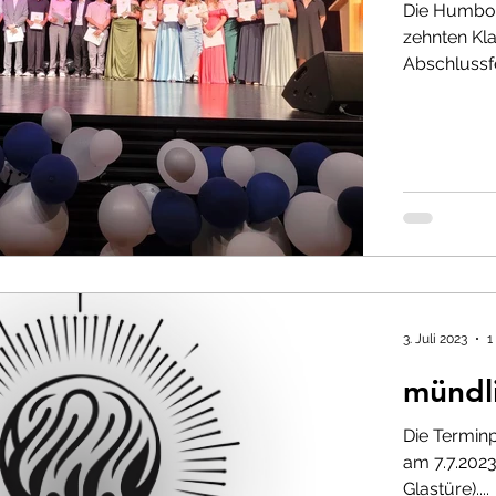
Die Humbol
Sport
Home Schooling
Abschlussprüfunge
zehnten Kl
Abschlussfei
tiges
Schüleraufnahme und Anmeldung
Fre
hr 2021-22
Archiv SJ 2021-22
Schuljahr 2020-2
en
Schülermentoren
3. Juli 2023
1
mündl
Die Termin
am 7.7.2023
Glastüre)....