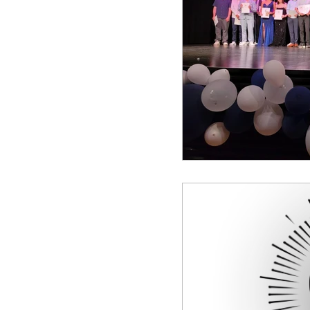
Unterricht
Projekte
Schulsozialarbeit
Sons
Big Challenge
Schulja
Schulsanitäter
Vorlag