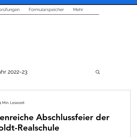
prüfungen
Formularspeicher
Mehr
ahr 2022-23
1 Min. Lesezeit
enreiche Abschlussfeier der
sik
Feste und Feiern
ldt-Realschule