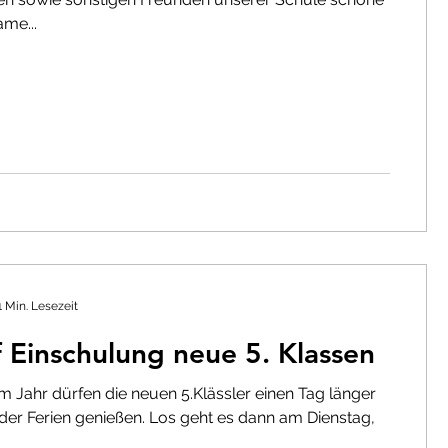
me...
n
Elternvertretung
undeskreis
Jobbörse
1
Archiv SJ 2020-2021
1 Min. Lesezeit
 Einschulung neue 5. Klassen
m Jahr dürfen die neuen 5.Klässler einen Tag länger
t der Ferien genießen. Los geht es dann am Dienstag,