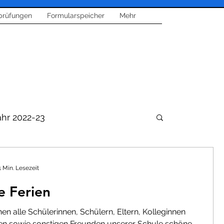
prüfungen
Formularspeicher
Mehr
ahr 2022-23
1 Min. Lesezeit
e Ferien
sik
Feste und Feiern
n alle Schülerinnen, Schülern, Eltern, Kolleginnen
en sowie sonstigen Freunden unserer Schule schöne