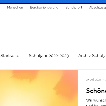
Menschen
Berufsorientierung
Schulprofil
Abschluss
Startseite
Schuljahr 2022-2023
Archiv Schulj
Berichte aus Schule
Berufsorientierung
27. Juli 2023
Schön
entierung
Corona News
Bläserklasse und Mu
Wir wünsche
und Kolleg