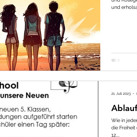
und erholsa
Sport
Home Schooling
Abschlussprüfunge
tiges
Schüleraufnahme und Anmeldung
Fre
hr 2021-22
Archiv SJ 2021-22
Schuljahr 2020-2
en
Schülermentoren
21. Juli 2023
Ablauf
Wie in jede
die Freihei
12....