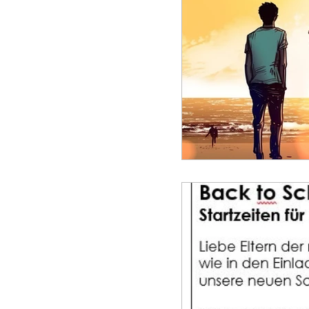
Unterricht
Projekte
Schulsozialarbeit
Sons
Big Challenge
Schulja
Schulsanitäter
Vorlag