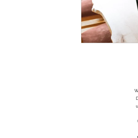
W
D
u