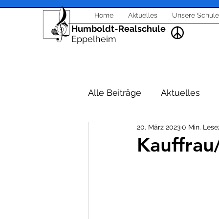
Home
Aktuelles
Unsere Schule
Humboldt-Realschule
Eppelheim
Alle Beiträge
Aktuelles
20. März 2023
0 Min. Lese
Schulleitung - Verwaltung
Kauffra
Veranstaltungen Berufsori
Feste und Feiern
Unter