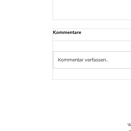
Kommentare
Kommentar verfassen...
Berufsinformation live
erleben – unser Infoabend
Wirtschaft
W