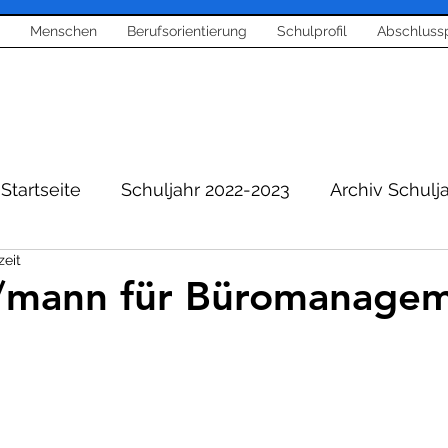
Menschen
Berufsorientierung
Schulprofil
Abschluss
Startseite
Schuljahr 2022-2023
Archiv Schulj
zeit
Berichte aus Schule
Berufsorientierung
u/mann für Büromanage
entierung
Corona News
Bläserklasse und Mu
richt
Projekte
Sport
Home Schooling