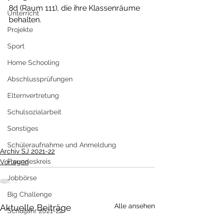
8d (Raum 111), die ihre Klassenräume 
Unterricht
behalten.
Projekte
Sport
Home Schooling
Abschlussprüfungen
Elternvertretung
Schulsozialarbeit
Sonstiges
Schüleraufnahme und Anmeldung
Archiv SJ 2021-22
Freundeskreis
Vorlagen
Jobbörse
Big Challenge
Alle ansehen
Aktuelle Beiträge
Schuljahr 2021-22