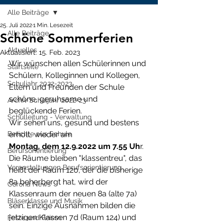
Alle Beiträge
25. Juli 2022
1 Min. Lesezeit
Alle Beiträge
Schöne Sommerferien
Aktuelles
Aktualisiert:
15. Feb. 2023
Wir wünschen allen Schülerinnen und 
Startseite
Schülern, Kolleginnen und Kollegen, 
Schuljahr 2022-2023
Eltern und Freunden der Schule 
schöne, geruhsame und 
Archiv Schuljahr 2022-23
beglückende Ferien. 
Schulleitung - Verwaltung
Wir sehen uns, gesund und bestens 
Berichte aus Schule
erholt, wieder am 
Montag, dem 12.9.2022 um 7.55 Uh
r. 
Berufsorientierung
Die Räume bleiben "klassentreu", das 
Veranstaltungen Berufsorientierung
heißt der Raum 120, der die bisherige 
8a beherbergt hat, wird der 
Corona News
Klassenraum der neuen 8a (alte 7a) 
Bläserklasse und Musik
sein. Einzige Ausnahmen bilden die 
jetzigen Klassen 7d (Raum 124) und 
Feste und Feiern