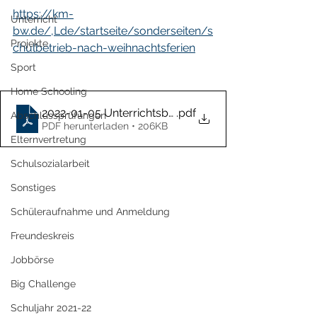
https://km-
Unterricht
bw.de/,Lde/startseite/sonderseiten/s
Projekte
chulbetrieb-nach-weihnachtsferien
Sport
Home Schooling
2022-01-05 Unterrichtsbetrieb nach den Weihnachtsf
.pdf
Abschlussprüfungen
PDF herunterladen • 206KB
Elternvertretung
Schulsozialarbeit
Sonstiges
Schüleraufnahme und Anmeldung
Freundeskreis
Jobbörse
Big Challenge
Schuljahr 2021-22