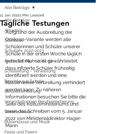
Alle Beiträge
11. Jan. 2022
1 Min. Lesezeit
Alle Beiträge
Tägliche Testungen
Aktuelles
Aufgrund der Ausbreitung der 
Omikron-Variante werden alle 
Startseite
Schülerinnen und Schüler unserer 
Schuljahr 2022-2023
Schule in der ersten Woche täglich 
getestet. Nur so ist gewährleistet, 
Archiv Schuljahr 2022-23
dass infizierte Schüler frühzeitig 
Schulleitung - Verwaltung
identifiziert werden und eine 
Berichte aus Schule
klassenweise Verbreitung verhindert 
werden kann. Zu näheren 
Berufsorientierung
Informationen besuchen Sie bitte die 
Veranstaltungen Berufsorientierung
Seite des Kultusministeriums und 
lesen das Schreiben vom 5. Januar 
Corona News
2022 von Ministerialdirektor Hager-
Bläserklasse und Musik
Mann.
Feste und Feiern