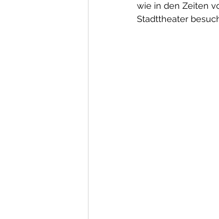
wie in den Zeiten v
Stadttheater besuch
Abschlussprüfungen
E
Schüleraufnahme und An
Schuljahr 2021-22
Arch
Schulsanitäter
Vorlage