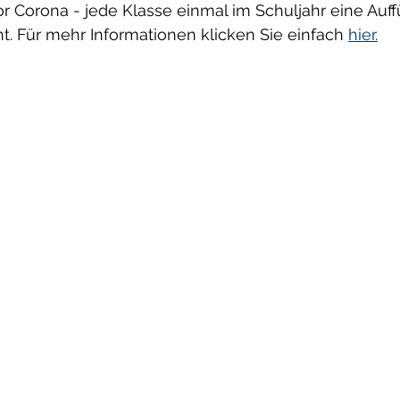
or Corona - jede Klasse einmal im Schuljahr eine Auf
t. Für mehr Informationen klicken Sie einfach 
hier.
lternvertretung
Schulsozialarbeit
Sonstiges
meldung
Freundeskreis
Jobbörse
Big Ch
iv SJ 2021-22
Schuljahr 2020-21
Archiv SJ 20
n
Schülermentoren