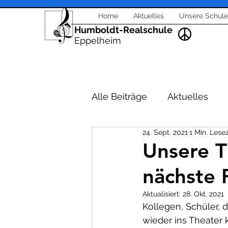
Home
Aktuelles
Unsere Schule
Humboldt-Realschule
Eppelheim
Alle Beiträge
Aktuelles
24. Sept. 2021
1 Min. Lesez
Schulleitung - Verwaltung
Unsere T
nächste
Veranstaltungen Berufsori
Aktualisiert:
28. Okt. 2021
Kollegen, Schüler, d
Feste und Feiern
Unter
wieder ins Theater 