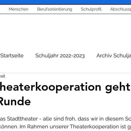
Menschen
Berufsorientierung
Schulprofil
Abschluss
Startseite
Schuljahr 2022-2023
Archiv Schulj
eit
Berichte aus Schule
Berufsorientierung
heaterkooperation geht 
 Runde
entierung
Corona News
Bläserklasse und Mu
as Stadttheater - alle sind froh, dass wir in diesem Sc
richt
Projekte
Sport
Home Schooling
können. Im Rahmen unserer Theaterkooperation ist ge