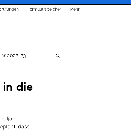
prüfungen
Formularspeicher
Mehr
ahr 2022-23
in die
sik
huljahr 
plant, dass - 