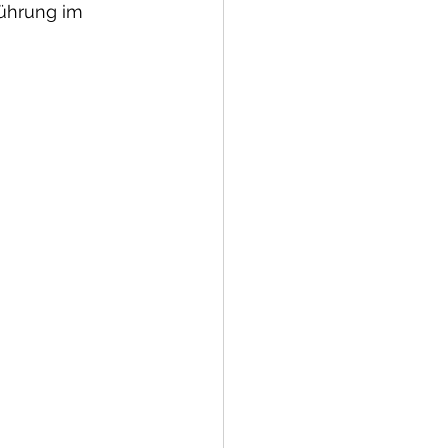
führung im 
allenge
20-2021