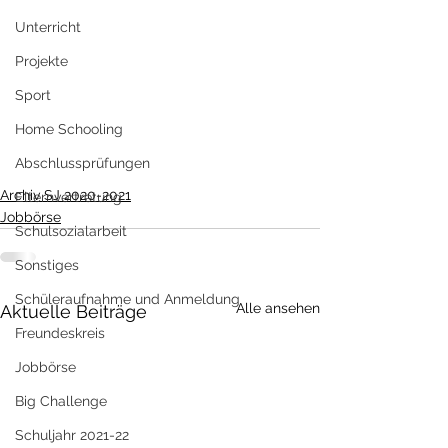
Unterricht
Projekte
Sport
Home Schooling
Abschlussprüfungen
Archiv SJ 2020-2021
Elternvertretung
Jobbörse
Schulsozialarbeit
Sonstiges
Schüleraufnahme und Anmeldung
Alle ansehen
Aktuelle Beiträge
Freundeskreis
Jobbörse
Big Challenge
Schuljahr 2021-22