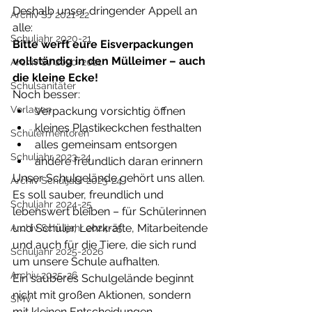
Deshalb unser dringender Appell an 
Archiv SJ 2021-22
alle:
Schuljahr 2020-21
Bitte werft eure Eisverpackungen 
vollständig in den Mülleimer – auch 
Archiv SJ 2020-2021
die kleine Ecke!
Schulsanitäter
Noch besser:
Vorlagen
Verpackung vorsichtig öffnen
kleines Plastikeckchen festhalten
Schülermentoren
alles gemeinsam entsorgen
Schuljahr 2023-24
andere freundlich daran erinnern
Unser Schulgelände gehört uns allen. 
Archiv Schuljahr 2023-24
Es soll sauber, freundlich und 
Schuljahr 2024-25
lebenswert bleiben – für Schülerinnen 
und Schüler, Lehrkräfte, Mitarbeitende 
Archiv Schuljahr 2024-25
und auch für die Tiere, die sich rund 
Schuljahr 2025-2026
um unsere Schule aufhalten.
Archiv 2025-26
Ein sauberes Schulgelände beginnt 
nicht mit großen Aktionen, sondern 
SMV
mit kleinen Entscheidungen.