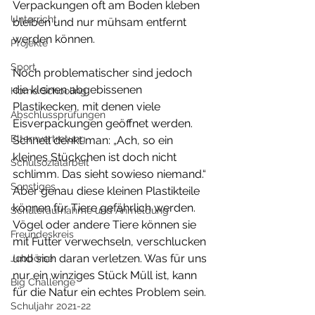
Verpackungen oft am Boden kleben 
Unterricht
bleiben und nur mühsam entfernt 
werden können.
Projekte
Sport
Noch problematischer sind jedoch 
die kleinen abgebissenen 
Home Schooling
Plastikecken, mit denen viele 
Abschlussprüfungen
Eisverpackungen geöffnet werden. 
Elternvertretung
Schnell denkt man: „Ach, so ein 
kleines Stückchen ist doch nicht 
Schulsozialarbeit
schlimm. Das sieht sowieso niemand.“
Sonstiges
Aber genau diese kleinen Plastikteile 
können für Tiere gefährlich werden. 
Schüleraufnahme und Anmeldung
Vögel oder andere Tiere können sie 
Freundeskreis
mit Futter verwechseln, verschlucken 
und sich daran verletzen. Was für uns 
Jobbörse
nur ein winziges Stück Müll ist, kann 
Big Challenge
für die Natur ein echtes Problem sein.
Schuljahr 2021-22