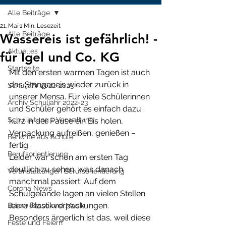
Alle Beiträge
21. Mai
1 Min. Lesezeit
Alle Beiträge
Wassereis ist gefährlich! -
Aktuelles
für Igel und Co. KG
Startseite
Mit den ersten warmen Tagen ist auch 
das Stangeneis wieder zurück in 
Schuljahr 2022-2023
unserer Mensa. Für viele Schülerinnen 
Archiv Schuljahr 2022-23
und Schüler gehört es einfach dazu: 
Schulleitung - Verwaltung
kurz in der Pause ein Eis holen, 
Verpackung aufreißen, genießen – 
Berichte aus Schule
fertig.
Berufsorientierung
Leider war schon am ersten Tag 
deutlich zu sehen, was danach 
Veranstaltungen Berufsorientierung
manchmal passiert: Auf dem 
Corona News
Schulgelände lagen an vielen Stellen 
leere Plastikverpackungen. 
Bläserklasse und Musik
Besonders ärgerlich ist das, weil diese 
Feste und Feiern