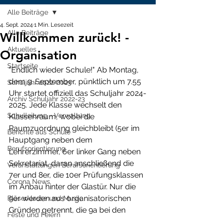
Alle Beiträge
4. Sept. 2024
1 Min. Lesezeit
Alle Beiträge
Willkommen zurück! -
Aktuelles
Organisation
Startseite
"Endlich wieder Schule!" Ab Montag, 
dem 9. September, pünktlich um 7.55 
Schuljahr 2022-2023
Uhr startet offiziell das Schuljahr 2024-
Archiv Schuljahr 2022-23
2025. Jede Klasse wechselt den 
Schulleitung - Verwaltung
Klassenraum, wobei die 
Raumzuordnung gleichbleibt (5er im 
Berichte aus Schule
Hauptgang neben dem 
Berufsorientierung
Lehrerzimmer, 6er linker Gang neben 
Sekretariat, daran anschließend die 
Veranstaltungen Berufsorientierung
7er und 8er, die 10er Prüfungsklassen 
Corona News
im Anbau hinter der Glastür. Nur die 
9er werden aus organisatorischen 
Bläserklasse und Musik
Gründen getrennt, die 9a bei den 
Feste und Feiern