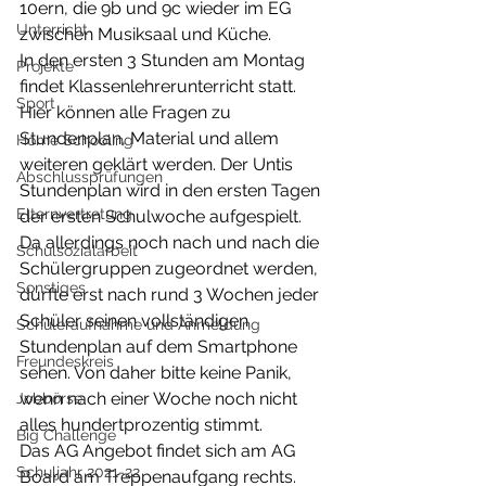
10ern, die 9b und 9c wieder im EG 
Unterricht
zwischen Musiksaal und Küche.  
In den ersten 3 Stunden am Montag 
Projekte
findet Klassenlehrerunterricht statt. 
Sport
Hier können alle Fragen zu 
Stundenplan, Material und allem 
Home Schooling
weiteren geklärt werden. Der Untis 
Abschlussprüfungen
Stundenplan wird in den ersten Tagen 
Elternvertretung
der ersten Schulwoche aufgespielt. 
Da allerdings noch nach und nach die 
Schulsozialarbeit
Schülergruppen zugeordnet werden, 
Sonstiges
dürfte erst nach rund 3 Wochen jeder 
Schüler seinen vollständigen 
Schüleraufnahme und Anmeldung
Stundenplan auf dem Smartphone 
Freundeskreis
sehen. Von daher bitte keine Panik, 
wenn nach einer Woche noch nicht 
Jobbörse
alles hundertprozentig stimmt. 
Big Challenge
Das AG Angebot findet sich am AG 
Schuljahr 2021-22
Board am Treppenaufgang rechts. 