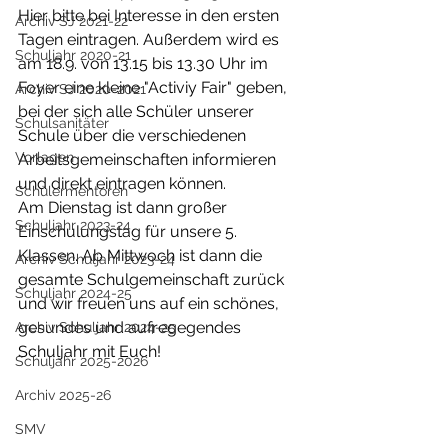
Hier bitte bei Interesse in den ersten 
Archiv SJ 2021-22
Tagen eintragen. Außerdem wird es 
Schuljahr 2020-21
am 18.9. von 13.15 bis 13.30 Uhr im 
Foyer eine kleine "Activiy Fair" geben, 
Archiv SJ 2020-2021
bei der sich alle Schüler unserer 
Schulsanitäter
Schule über die verschiedenen 
Vorlagen
Arbeitsgemeinschaften informieren 
und direkt eintragen können. 
Schülermentoren
Am Dienstag ist dann großer 
Schuljahr 2023-24
Einschulungstag für unsere 5. 
Klassen. Ab Mittwoch ist dann die 
Archiv Schuljahr 2023-24
gesamte Schulgemeinschaft zurück 
Schuljahr 2024-25
und wir freuen uns auf ein schönes, 
gesundes und aufregegendes 
Archiv Schuljahr 2024-25
Schuljahr mit Euch!
Schuljahr 2025-2026
Archiv 2025-26
SMV