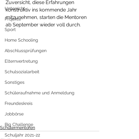
Zuversicht, diese Erfahrungen 
Unterricht
konstruktiv ins kommende Jahr 
mitzunehmen, starten die Mentoren 
Projekte
ab September wieder voll durch.
Sport
Home Schooling
Abschlussprüfungen
Elternvertretung
Schulsozialarbeit
Sonstiges
Schüleraufnahme und Anmeldung
Freundeskreis
Jobbörse
Big Challenge
Schülermentoren
Schuljahr 2021-22