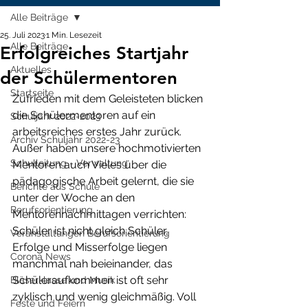
Alle Beiträge
25. Juli 2023
1 Min. Lesezeit
Alle Beiträge
Erfolgreiches Startjahr
Aktuelles
der Schülermentoren
Startseite
Zufrieden mit dem Geleisteten blicken 
die Schülermentoren auf ein 
Schuljahr 2022-2023
arbeitsreiches erstes Jahr zurück. 
Archiv Schuljahr 2022-23
Außer haben unsere hochmotivierten 
Schulleitung - Verwaltung
Mentoren auch Vieles über die 
pädagogische Arbeit gelernt, die sie 
Berichte aus Schule
unter der Woche an den 
Berufsorientierung
Mentorennachmittagen verrichten: 
Schüler ist nicht gleich Schüler, 
Veranstaltungen Berufsorientierung
Erfolge und Misserfolge liegen 
Corona News
manchmal nah beieinander, das 
Schüleraufkommen ist oft sehr 
Bläserklasse und Musik
zyklisch und wenig gleichmäßig. Voll 
Feste und Feiern