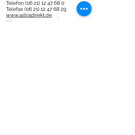
Telefon
(06 21) 12 47 68 0
Telefax
(06 21) 12 47 68 29
www.astradirekt.de
Hier kannst Du
Dein Schließfach
mieten
Schließfach mieten
©2025 Humboldt Realschule Eppelheim.
Wir versuchen, die Homepage so aktuell wie möglich
zu halten. Dennoch kann es bei 100+ Einzelseiten zu
veralteten Anzeigen und Darstellungen kommen, Bitte
informieren Sie uns hierüber über die angegebenen
Kontaktdaten. Herzlichen Dank.
Um die Privatsphäre und das Recht am eigenen Bild
unserer Schüler und Kollegen bestmöglich zu
schützen wurden die meisten Illustrationen mit der