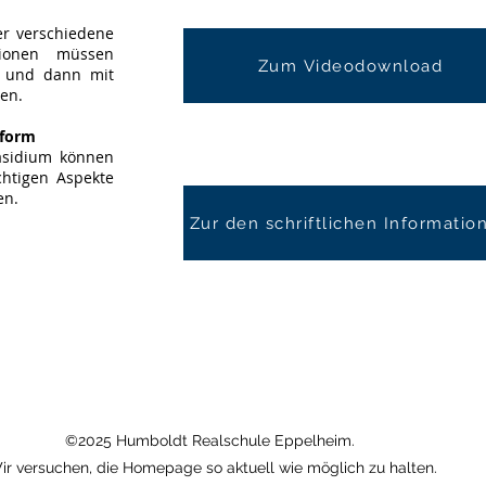
er verschiedene
tionen müssen
Zum Videodownload
) und dann mit
en.
tform
äsidium können
chtigen Aspekte
en.
Zur den schriftlichen Informatio
©2025 Humboldt Realschule Eppelheim.
ir versuchen, die Homepage so aktuell wie möglich zu halten.