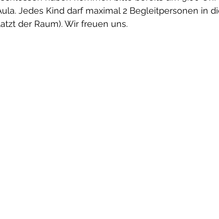
Aula. Jedes Kind darf maximal 2 Begleitpersonen in di
atzt der Raum). Wir freuen uns. 
lternvertretung
Schulsozialarbeit
Sonstiges
meldung
Freundeskreis
Jobbörse
Big Ch
iv SJ 2021-22
Schuljahr 2020-21
Archiv SJ 20
n
Schülermentoren