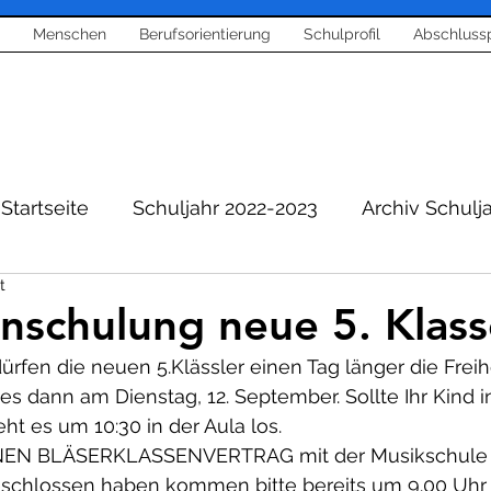
Menschen
Berufsorientierung
Schulprofil
Abschluss
Startseite
Schuljahr 2022-2023
Archiv Schulj
t
Berichte aus Schule
Berufsorientierung
inschulung neue 5. Klas
ürfen die neuen 5.Klässler einen Tag länger die Freihe
entierung
Corona News
Bläserklasse und Mu
es dann am Dienstag, 12. September. Sollte Ihr Kind in
ht es um 10:30 in der Aula los.
KEINEN BLÄSERKLASSENVERTRAG mit der Musikschule
richt
Projekte
Sport
Home Schooling
chlossen haben kommen bitte bereits um 9.00 Uhr z