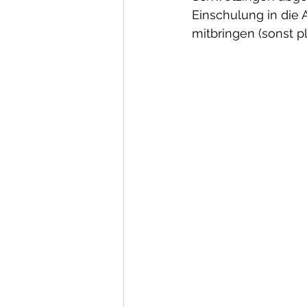
Einschulung in die 
mitbringen (sonst pl
Abschlussprüfungen
E
Schüleraufnahme und An
Schuljahr 2021-22
Arch
Schulsanitäter
Vorlage