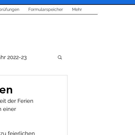
prüfungen
Formularspeicher
Mehr
ahr 2022-23
sen
it der Ferien 
sik
 einer 
 
u feierlichen 