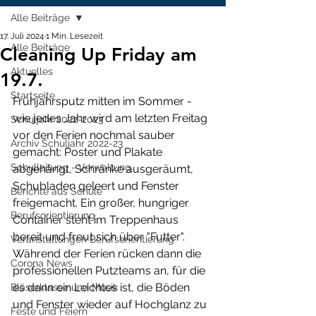
Alle Beiträge
17. Juli 2024
1 Min. Lesezeit
Alle Beiträge
Cleaning Up Friday am
Aktuelles
19.7.
Startseite
Frühjahrsputz mitten im Sommer - 
wie jedes Jahr wird am letzten Freitag 
Schuljahr 2022-2023
vor den Ferien nochmal sauber 
Archiv Schuljahr 2022-23
gemacht: Poster und Plakate 
Schulleitung - Verwaltung
abgehängt, Schränke ausgeräumt, 
Schubladen geleert und Fenster 
Berichte aus Schule
freigemacht. Ein großer, hungriger 
Berufsorientierung
Container steht im Treppenhaus 
bereit und freut sich über "Futter". 
Veranstaltungen Berufsorientierung
Während der Ferien rücken dann die 
Corona News
professionellen Putzteams an, für die 
es dann ein Leichtes ist, die Böden 
Bläserklasse und Musik
und Fenster wieder auf Hochglanz zu 
Feste und Feiern