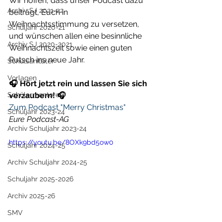
Wir hoffen, dass unser Podcast dazu 
Archiv SJ 2021-22
beiträgt, Euch in 
Weihnachtsstimmung zu versetzen, 
Schuljahr 2020-21
und wünschen allen eine besinnliche 
Archiv SJ 2020-2021
Weihnachtszeit sowie einen guten 
Rutsch ins neue Jahr.
Schulsanitäter
Vorlagen
🎧 Hört jetzt rein und lassen Sie sich 
Schülermentoren
verzaubern! 🎧
Zum Podcast "Merry Christmas"
Schuljahr 2023-24
Eure Podcast-AG
Archiv Schuljahr 2023-24
https://youtu.be/8OXk9bd5ow0
Schuljahr 2024-25
Archiv Schuljahr 2024-25
Schuljahr 2025-2026
Archiv 2025-26
SMV