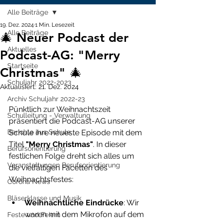
Alle Beiträge
19. Dez. 2024
1 Min. Lesezeit
Alle Beiträge
🎄 Neuer Podcast der
Aktuelles
Podcast-AG: "Merry
Startseite
Christmas" 🎄
Schuljahr 2022-2023
Aktualisiert:
21. Dez. 2024
Archiv Schuljahr 2022-23
Pünktlich zur Weihnachtszeit 
Schulleitung - Verwaltung
präsentiert die Podcast-AG unserer 
Berichte aus Schule
Schule ihre neueste Episode mit dem 
Titel 
"Merry Christmas"
. In dieser 
Berufsorientierung
festlichen Folge dreht sich alles um 
Veranstaltungen Berufsorientierung
die vielfältigen Facetten des 
Weihnachtsfestes:
Corona News
Bläserklasse und Musik
Weihnachtliche Eindrücke
: Wir 
waren mit dem Mikrofon auf dem 
Feste und Feiern