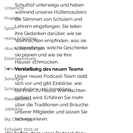
Schulhof unterwegs und haben 
Unterricht
während unseres Hüttenzaubers 
Projekte
die Stimmen von Schülern und 
Lehrern eingefangen. Sie teilen 
Sport
ihre Gedanken darüber, wie sie 
Home Schooling
Weihnachten empfinden, was sie 
unternehmen, welche Geschenke 
Abschlussprüfungen
sie planen und wie sie ihre 
Elternvertretung
Häuser schmücken.
Schulsozialarbeit
Vorstellung des neuen Teams
: 
Unser neues Podcast-Team stellt 
Sonstiges
sich vor und gibt Einblicke, wie 
Schüleraufnahme und Anmeldung
bei ihnen zu Hause Weihnachten 
gefeiert wird. Erfahren Sie mehr 
Freundeskreis
über die Traditionen und Bräuche 
Jobbörse
unserer Mitglieder und lassen Sie 
sich inspirieren.
Big Challenge
Schuljahr 2021-22